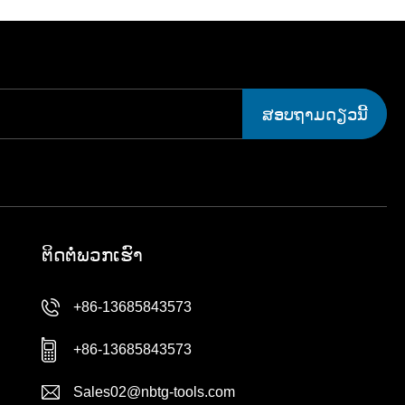
ສອບຖາມດຽວນີ້
ຕິດ​ຕໍ່​ພວກ​ເຮົາ
+86-13685843573
+86-13685843573
Sales02@nbtg-tools.com