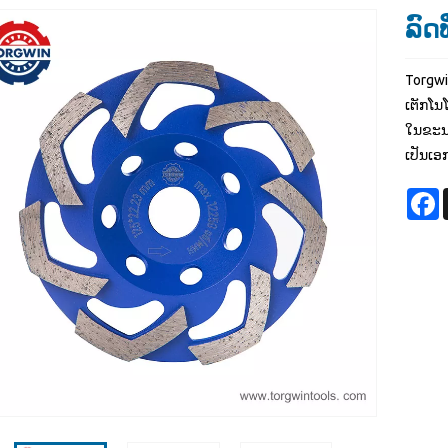
ລົດທ
Torgwin
ເຕັກໂນ
ໃນຂະນະ
ເປັນເອກ
F