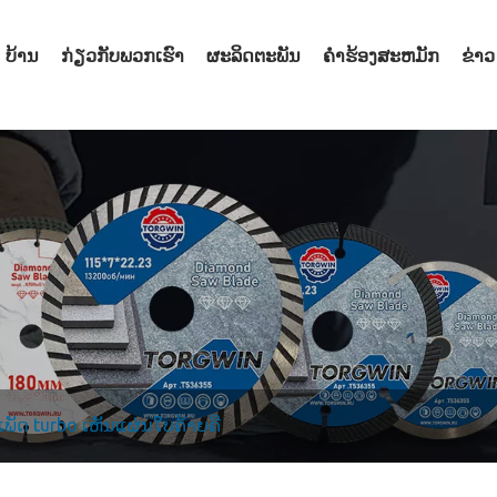
ບ້ານ
ກ່ຽວກັບພວກເຮົາ
ຜະລິດຕະພັນ
ຄໍາຮ້ອງສະຫມັກ
ຂ່າວ
ເພັດ turbo ເຫັນແຜ່ນໃບຄ້າຍຄື