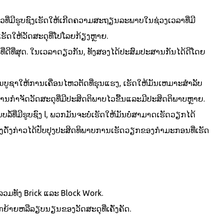
ີ່ມີຮູບຊົງເຮັດໃຫ້ເກີດຄວາມສະຖຽນລະພາບໃນຊ່ວງເວລາທີ່ມີ
ເຮັດໃຫ້ວັດສະດຸທີ່ໂປໂລຍກ້ຽງຫຼາຍ.
້ທີ່ດີທີ່ສຸດ. ໃນເວລາດຽວກັນ, ທັງສອງໄດ້ປະສົມປະສານກັນໄດ້ດີໂດຍ
ານບູຊາໃຫ້ການເຄື່ອນໄຫວຕັດທີ່ຮຸນແຮງ, ເຮັດໃຫ້ມັນເຫມາະສໍາລັບ
້ມີການກໍາຈັດວັດສະດຸທີ່ມີປະສິດຕິພາບໄວຂື້ນແລະມີປະສິດຕິພາບຫຼາຍ.
້ທີ່ມີຮູບຊົງ l, ພວກມັນຈະບໍ່ເຮັດໃຫ້ມັນບໍ່ສາມາດເຮັດວຽກໄດ້
່ງດັ່ງກ່າວໄດ້ປັບປຸງປະສິດທິພາບການເຮັດວຽກຂອງກໍາມະກອນທີ່ເຮັດ
ວມທັງ Brick ແລະ Block Work.
້າຍຫລືລຽບນຽນຂອງວັດສະດຸທີ່ເຄັ່ງຄັດ.