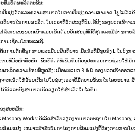
ນະສົມບັດຜະລິດຕະພັນ:
ນປັບປຸງຕັດແລະຄວາມສາມາດໃນການປັບປຸງຄວາມສາມາດ: ໂປຼໄຟລ໌ແຂ້ວທ
ດຕິພາບໃນການຜະລິດ. ໃນເວລາທີ່ວັດສະດຸທີ່ປັ້ນ, ລໍ້ປີ້ງຂອງພວກເຮົາຈະ
l ລໍ້ເກຍຂອງພວກເຮົາແມ່ນເຮັດດ້ວຍວັດສະດຸທີ່ດີທີ່ສຸດແລະມີຮ່າງກາຍລໍ
ນການເຊື່ອມໂລຫະເລເຊີ.
ັດການຕັດທີ່ຮຸກຮານແລະມີປະສິດທິພາບ: ມີແຂ້ວທີ່ມີຮູບຊົງ L ໃນວົງກ
ານທີ່ມີຫນ້າທີ່ຫນັກ. ພື້ນທີ່ຕິດຕໍ່ທີ່ເພີ່ມຂື້ນກັບອຸປະກອນການຊ່ວຍໃຫ
ຜະລິດຄວາມຮ້ອນທີ່ຫຼຸດລົງ: ເມື່ອພະແນກ R & D ຂອງພວກເຮົາອອກແບບລໍ
ອງຈາກເຮັດໃຫ້ຮ້ອນເກີນໄປໃນຊ່ວງເວລາທີ່ມີຄວາມຮ້ອນໃນໄລຍະຍາວ. ສິ
ໄດ້ດີແລະຍັງສາມາດເຮັດວຽກໃຫ້ສໍາເລັດໃນໄວຂື້ນ.
ຮ້ອງສະຫມັກ:
s Masonry Works: ດີເລີດສໍາລັບວຽກງານມາດຕະຖານໃນ Masonry, ລ
ນສ້ອມແປງ: ເຫມາະສໍາລັບບັນດາໂຄງການສ້ອມແປງທີ່ຕ້ອງການການໂຍກຍ