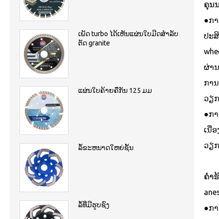
ຄຸນ
●ກາ
ເພັດ turbo ໄດ້ເຫັນແຜ່ນໃບມີດສໍາລັບ
ປະສິ
ຕັດ granite
whee
ຜ່າ
ການຕ
ແຜ່ນໃບຄ້າຍຄືກັນ 125 ມມ
ວຽກງ
●ການ
ເນື່
ວຽກ
ລໍ້ຂະຫນາດໃຫຍ່ຊັ້ນ
ຄໍາ
ane
ລໍ້ທີ່ມີຮູບຊົງ
●ກາ