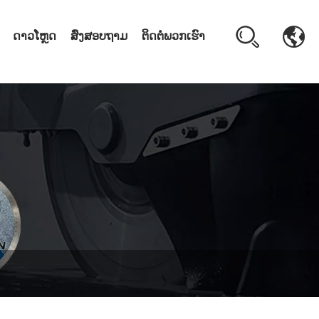
ດາວໂຫຼດ
ສົ່ງສອບຖາມ
ຕິດ​ຕໍ່​ພວກ​ເຮົາ