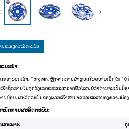
າຍ​ລະ​ອຽດ​ຜະ​ລິດ​ຕະ​ພັນ
ແນະນໍາ:
ິສັດຂອງພວກເຮົາ, Torgwin, ຫຼັງຈາກການສໍາຫຼວດໃນຄວາມເລິກໃນ 10 
ຮົາຖືກຂາຍໃນທຸກຂົງເຂດແລະຕະຫລາດທົ່ວໂລກ. ບໍ່ວ່າທ່ານຈະເປັນມືອາຊີ
ຊື້ຂາຍຍ່ອຍ, ຜະລິດຕະພັນຂອງພວກເຮົາສາມາດຕອບສະຫນອງຄວາມຕ້ອ
ກໍານົດການຜະລິດຕະພັນ:
ນສະເພາະ
ຄຸ