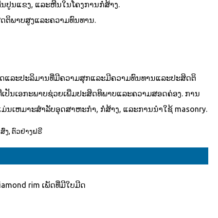
 ຫີນປູນແຂງ, ແລະຫີນໃນໂຄງການກໍ່ສ້າງ.
ສິດຕິພາບສູງແລະຄວາມທົນທານ.
ຄົງເພັດແລະປະລິມານທີ່ມີຄວາມສຸກແລະມີຄວາມທົນທານແລະປະສິດຕິ
່ເປັນເອກະພາບຊ່ວຍເພີ່ມປະສິດທິພາບແລະຄວາມສອດຄ່ອງ. ການ
ແມ່ນເຫມາະສໍາລັບອຸດສາຫະກໍາ, ກໍ່ສ້າງ, ແລະການນໍາໃຊ້ masonry.
ົ່ງ, ຕົວຢ່າງຟຣີ
iamond rim ເພັດທີ່ມີໃບມີດ