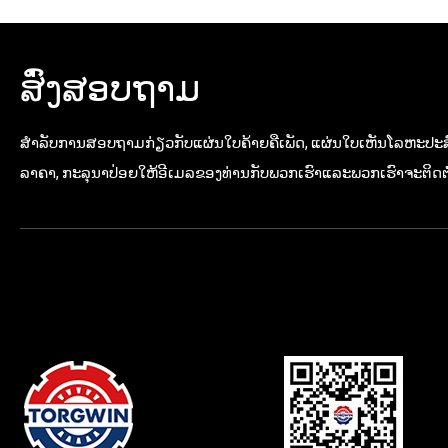
ສົ່ງສອບຖາມ
ສໍາ​ລັບ​ການ​ສອບ​ຖາມ​ກ່ຽວ​ກັບ​ແຜ່ນ​ໃບ​ຄ້າຍ​ຄື​ເພັດ​, ແຜ່ນ​ໃບ​ເຫັນ​ໂລຫະ​ປະ
ລາ​ຄາ​, ກະ​ລຸ​ນາ​ປ່ອຍ​ໃຫ້​ອີ​ເມລ​ຂອງ​ທ່ານ​ກັບ​ພວກ​ເຮົາ​ແລະ​ພວກ​ເຮົາ​ຈະ​ຕິດ​ຕໍ່