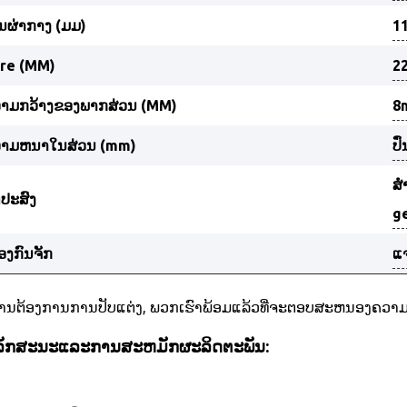
ັ້ນຜ່າກາງ (ມມ)
11
re (MM)
2
າມກວ້າງຂອງພາກສ່ວນ (MM)
8
າມຫນາໃນສ່ວນ (mm)
ປົ
ສໍ
ດປະສົງ
ge
່ອງກົນຈັກ
ແ
ທ່ານຕ້ອງການການປັບແຕ່ງ, ພວກເຮົາພ້ອມແລ້ວທີ່ຈະຕອບສະຫນອງຄວາມຕ້
ລັກສະນະແລະການສະຫມັກຜະລິດຕະພັນ: