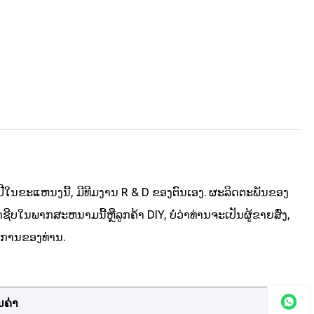
ປີໃນຂະແຫນງນີ້, ມີທີມງານ R & D ຂອງຕົນເອງ. ຜະລິດຕະພັນຂອງ
ບໃນພາກສະຫນາມນີ້ຫຼືລູກຄ້າ DIY, ບໍ່ວ່າທ່ານຈະເປັນຜູ້ຂາຍສົ່ງ,
ງການຂອງທ່ານ.
ນຄ່າ