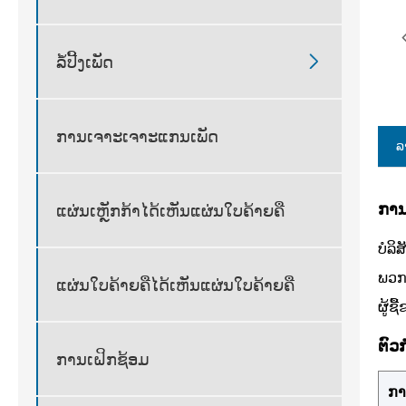

ລໍ້ປີ້ງເພັດ
ການເຈາະເຈາະແກນເພັດ
ລ
ການ
ແຜ່ນເຫຼັກກ້າໄດ້ເຫັນແຜ່ນໃບຄ້າຍຄື
ບໍລ
ພວກເ
ແຜ່ນໃບຄ້າຍຄືໄດ້ເຫັນແຜ່ນໃບຄ້າຍຄື
ຜູ້
ຕົວ
ການເຝິກຊ້ອມ
ກາ