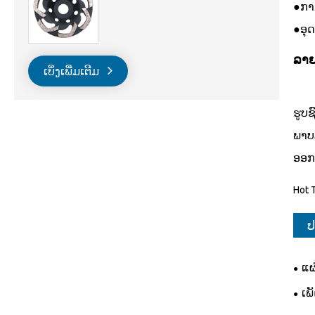
●ການ
●ອຸ
ລາ
ເບິ່ງເພີ່ມເຕີມ
ຮູບຊ
ພາບ
ອອກແ
Hot T
ປ
ແຜ
ເພ