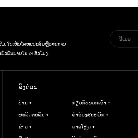
ສົມ​, ໃບ​ເຫັນ​ໂລຫະ​ປະສົມ​ຫຼື​ລາຍ​ການ​
​ພົວ​ພັນ​ພາຍ​ໃນ 24 ຊົ່ວ​ໂມງ​.
ລິ້ງດ່ວນ
ບ້ານ +
ກ່ຽວກັບພວກເຮົາ +
ຜະລິດຕະພັນ +
ຄໍາຮ້ອງສະຫມັກ +
ຂ່າວ +
ດາວໂຫຼດ +