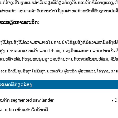
ກໍ່ສ້າງ: ສົມບູນແບບສໍາລັບວຽກທີ່ກ່ຽວຂ້ອງກັບຄອນກີດທີ່ມີອາຍຸແຂງ,
ດສາຫະກໍາ: ເຫມາະສໍາລັບການນໍາໃຊ້ອຸດສາຫະກໍາຫນັກທີ່ຕ້ອງການປະ
ຍລະອຽດການຜະລິດ:
ົງທີ່ມີຮູບຊົງທີ່ມີຄວາມສາມາດໃນການນໍາໃຊ້ຮູບຊົງທີ່ມີຄວາມຫມັ້ນ
ສູງ. ການອອກແບບແຂ້ວແບບ L-hang ຂອງມັນແລະການແຈກຢາຍເພັດທີ
ບບທີ່ຈະທົນກັບອຸນຫະພູມສູງແລະຕ້ານທານກັບການສັ່ນສະເທືອນ, ລໍ້ນີ້
ags: ລົດທີ່ມີຮູບຊົງສູງໃນຊັ້ນສູງ, ປະເທດຈີນ, ຜູ້ຜະລິດ, ຜູ້ສະຫນອງ, ໂຮງງານ, ຂາຍສ
ະເພດທີ່ກ່ຽວຂ້ອງ
່ນດິດ segmented saw lander
D
ັດ turbo ເຫັນແຜ່ນໃບຄ້າຍຄື