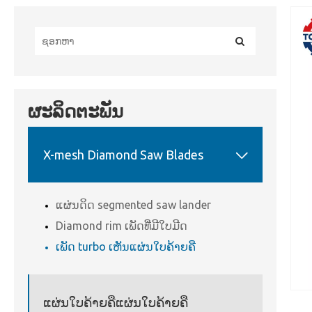
ຜະລິດຕະພັນ

X-mesh Diamond Saw Blades
ແຜ່ນດິດ segmented saw lander
Diamond rim ເພັດທີ່ມີໃບມີດ
ເພັດ turbo ເຫັນແຜ່ນໃບຄ້າຍຄື
ແຜ່ນໃບຄ້າຍຄືແຜ່ນໃບຄ້າຍຄື