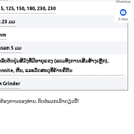
WhatsApp
5, 125, 150, 180, 230, 230
E-Mail
2.23 ມມ
mm
່ນເລກ 5 ມມ
າລັບຕັດປຸ່ມສີມັງທີ່ມີອາຍຸແຂງ (ລວມທັງການເສີມສ້າງເຫຼັກ),
nnite, ຫີນ, ແລະວັດສະດຸທີ່ຄ້າຍຄືກັນ
ຈ Grinder
ອງການຂອງທ່ານ. ຕິດຕໍ່ພວກເຮົາດຽວນີ້!