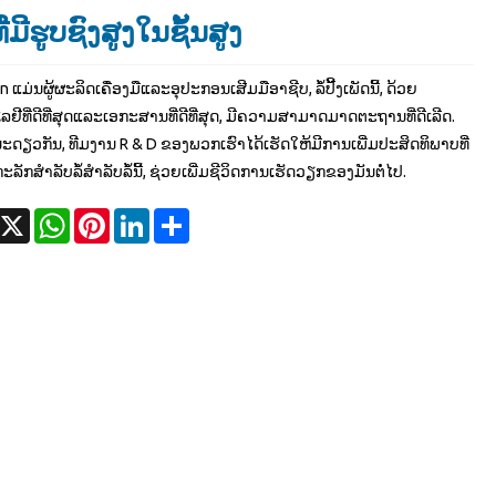
ີ່ມີຮູບຊົງສູງໃນຊັ້ນສູງ
 ແມ່ນຜູ້ຜະລິດເຄື່ອງມືແລະອຸປະກອນເສີມມືອາຊີບ, ລໍ້ປີ້ງເພັດນີ້, ດ້ວຍ
ໂລຢີທີ່ດີທີ່ສຸດແລະເອກະສານທີ່ດີທີ່ສຸດ, ມີຄວາມສາມາດມາດຕະຖານທີ່ດີເລີດ.
ດຽວກັນ, ທີມງານ R & D ຂອງພວກເຮົາໄດ້ເຮັດໃຫ້ມີການເພີ່ມປະສິດທິພາບທີ່
ະລັກສໍາລັບລໍ້ສໍາລັບລໍ້ນີ້, ຊ່ວຍເພີ່ມຊີວິດການເຮັດວຽກຂອງມັນຕໍ່ໄປ.
acebook
X
WhatsApp
Pinterest
LinkedIn
Share