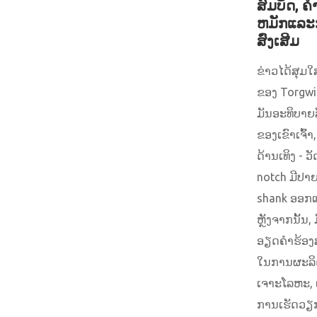
ສົມບັດ, ຄ
ຫມັກແລະ
ສົ່ງເສີມ
ຂ່າວໄດ້ສຸມ
ຂອງ Torgwin
ມັນອະທິບາ
ຂອງເຂົາເຈົ້າ
ດ້ານເທິງ - ວ
notch ມີປາ
shank ອອກແ
ຫຼັງຈາກນັ້ນ
ອຽດຄໍາຮ້ອງ
ໃນການຜະລິດ
ເຈາະໂລຫະ,
ການເຮັດວຽກ