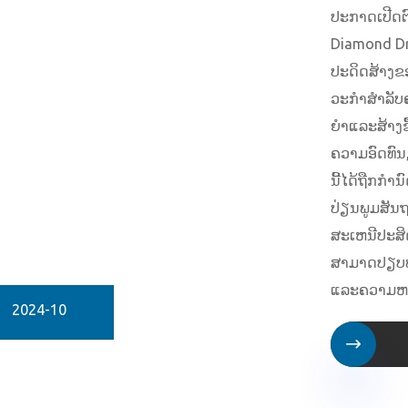
ປະກາດເປີດຕ
Diamond Dri
ປະດິດສ້າງຂອ
ວະກໍາສໍາລັ
ຍໍາແລະສ້າງຂຶ
ຄວາມອົດທົນ, 
ນີ້ໄດ້ຖືກກໍານ
ປ່ຽນພູມສັນ
ສະເຫນີປະສິດທ
ສາມາດປຽບທ
ແລະຄວາມຫນ້າ
2024-10
