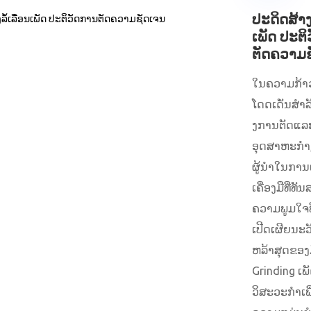
ປະດິດສ້າງລ
ເພັດ ປະຕ
ຕັດຄວາມ
ໃນຄວາມກ້າວ
ໂດດເດັ່ນສໍ
ງການຕັດແລະ
ອຸດສາຫະກໍາ
ຜູ້ນໍາໃນກາ
ເຄື່ອງມືທີ່ທັ
ຄວາມພູມໃຈທ
ເປີດເຜີຍນະວ
ຫລ້າສຸດຂອງມັ
Grinding ເພັດ
ວິສະວະກໍາເພື