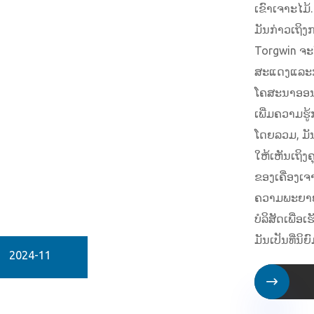
ເຂົາເຈາະໄມ້.
ມັນກ່າວເຖິງກ
Torgwin ຈະ
ສະແດງແລະ
ໂຄສະນາອອນໄ
ເພີ່ມຄວາມຮູ້ກ
ໂດຍລວມ, ມ
ໃຫ້ເຫັນເຖິ
ຂອງເຄື່ອງເ
ຄວາມພະຍາ
ບໍລິສັດເພື່ອ
ມັນເປັນທີ່ນິຍ
2024-11
