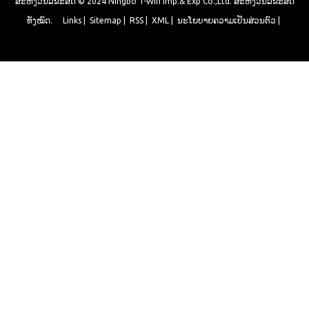
ສະຫງວນລິຂະສິດ © 2024 Ningbo T-Win Imp.& Exp Co.,Ltd. ສະຫງວນລິຂະສິດ
ທັງໝົດ.
Links
|
Sitemap
|
RSS
|
XML
|
ນະໂຍບາຍຄວາມເປັນສ່ວນຕົວ
|