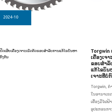
2024-10
Torgwin 
ເຄື່ອງເຈາ
ຂອບສໍາລ
ແກ້ໄຂບັ
ເຈາະທີ່ບໍ່ກ
Torgwin, ກໍາ
ໃນອານາເຂ
ເຄື່ອງມືໄຟຟ
ອຸປະກອນການກ