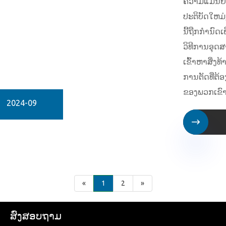
ຄວາມແມ່ນຍ
ປະຕິບັດໃຫມ່,
ນີ້ຖືກກໍານົດ
ວິທີການອຸດ
ເຂົ້າຫາສິ່ງທ
ການຕັດທີ່ຕ້ອ
ຂອງພວກເຂົາ
2024-09

«
1
2
»
ສົ່ງສອບຖາມ