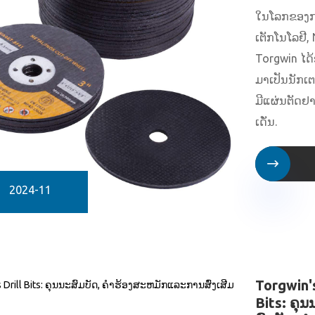
ໃນໂລກຂອງກ
ເຕັກໂນໂລຢີ,
Torgwin ໄດ
ມາເປັນນັກເຕະ
ມີແຜ່ນຕັດຢາ
ເດັ່ນ.

2024-11
Torgwin's
Bits: ຄຸນ