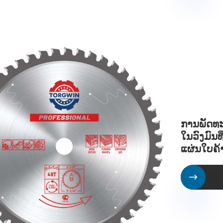
ການພັດທ
ໃນວົງມົນທີ
ແຜ່ນໃບຄ້
