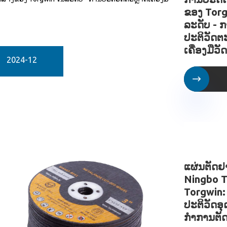
ຂອງ Torg
ລະດັບ - 
ປະຕິວັດຕ
ເຄື່ອງມືວ
2024-12

ແຜ່ນຕັດ
Ningbo 
Torgwin:
ປະຕິວັດອ
ກໍາການຕັ