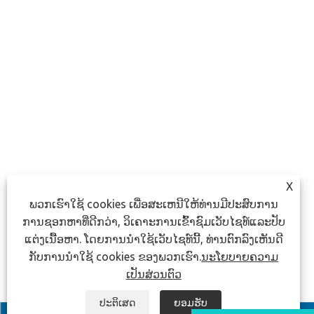
X
ພວກເຮົາໃຊ້ cookies ເພື່ອສະເຫນີໃຫ້ທ່ານມີປະສົບການ
ການຊອກຫາທີ່ດີກວ່າ, ວິເຄາະການເຂົ້າຊົມເວັບໄຊທ໌ແລະປັບ
ແຕ່ງເນື້ອຫາ. ໂດຍການນໍາໃຊ້ເວັບໄຊທ໌ນີ້, ທ່ານຕົກລົງເຫັນດີ
ກັບການນໍາໃຊ້ cookies ຂອງພວກເຮົາ.
ນະໂຍບາຍຄວາມ
ເປັນສ່ວນຕົວ
ປະຕິເສດ
ຍອມຮັບ