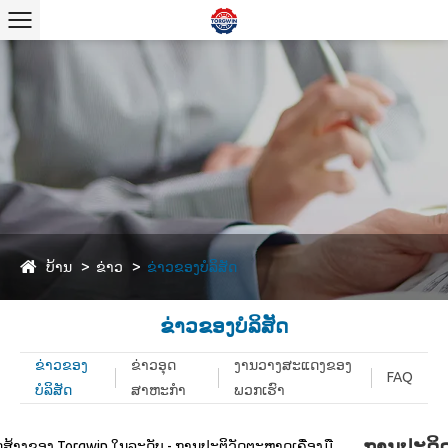
ບ້ານ
ຂ່າວ
ຂ່າວຂອງບໍລິສັດ
ຂ່າວຂອງບໍລິສັດ
ຂ່າວຂອງ
ຂ່າວອຸດ
ງານວາງສະແດງຂອງ
FAQ
ບໍລິສັດ
ສາຫະກໍາ
ພວກເຮົາ
ການປະດິດ