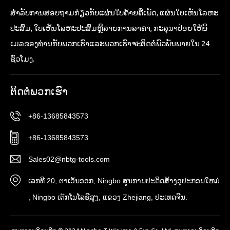
ສໍາ​ລັບ​ການ​ສອບ​ຖາມ​ກ່ຽວ​ກັບ​ແຜ່ນ​ໃບ​ຄ້າຍ​ຄື​ເພັດ​, ແຜ່ນ​ໃບ​ເຫັນ​ໂລຫະ​
ປະສົມ​, ໃບ​ເຫັນ​ໂລຫະ​ປະສົມ​ຫຼື​ລາຍ​ການ​ລາ​ຄາ​, ກະ​ລຸ​ນາ​ປ່ອຍ​ໃຫ້​ອີ​
ເມລ​ຂອງ​ທ່ານ​ກັບ​ພວກ​ເຮົາ​ແລະ​ພວກ​ເຮົາ​ຈະ​ຕິດ​ຕໍ່​ພົວ​ພັນ​ພາຍ​ໃນ 24
ຊົ່ວ​ໂມງ​.
ຕິດ​ຕໍ່​ພວກ​ເຮົາ
+86-13685843573
+86-13685843573
Sales02@nbtg-tools.com
ເລກທີ 20, ຕາ​ເວັນ​ອອກ​, Ningbo ສູນ​ການ​ປະ​ດິດ​ສ້າງ​ອຸ​ປະ​ກອນ​ໃຫມ່​
, Ningbo ເຕັກ​ໂນ​ໂລ​ຊີ​ສູງ​, ແຂວງ Zhejiang​, ປະ​ເທດ​ຈີນ​.