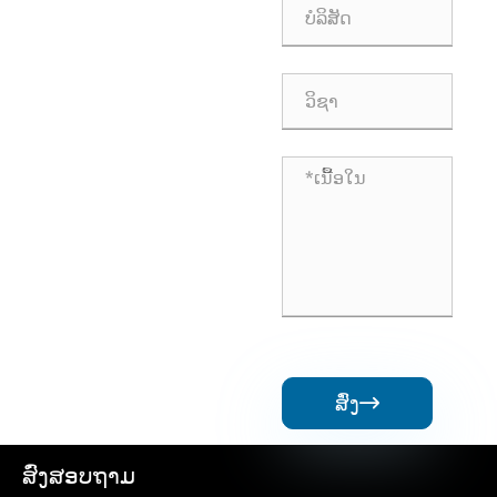
ສົ່ງ

ສົ່ງສອບຖາມ