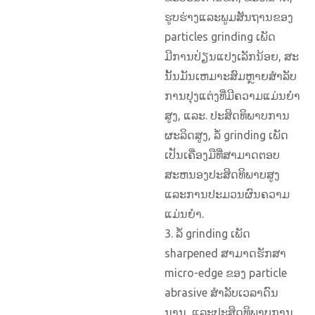
ຮູບຮ່າງແລະພູມສັນຖານຂອງ
particles grinding ເພັດ
ມີການປ່ຽນແປງເລັກນ້ອຍ, ສະ
ນັ້ນມັນເຫມາະສົມຫຼາຍສໍາລັບ
ການປຸງແຕ່ງທີ່ມີຄວາມແມ່ນຍໍາ
ສູງ, ແລະ. ປະສິດທິພາບການ
ຜະລິດສູງ, ລໍ້ grinding ເພັດ
ເປັນເຄື່ອງມືທີ່ສາມາດຕອບ
ສະຫນອງປະສິດທິພາບສູງ
ແລະການປະມວນຜົນຄວາມ
ແມ່ນຍໍາ.
3. ລໍ້ grinding ເພັດ
sharpened ສາມາດຮັກສາ
micro-edge ຂອງ particle
abrasive ສໍາລັບເວລາດົນ
ນານ, ແລະປະສິດທິພາບການ