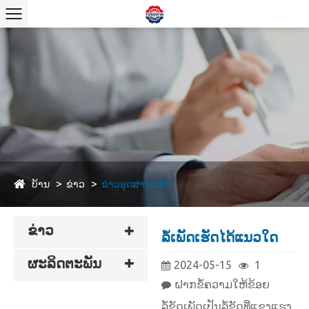
ບ້ານ
ຂ່າວ
ຂ່າວອຸດສາຫະກໍາ
ຂ່າວ
ລໍ້ເພັດເຮັດໄດ້ແນວໃດ
ຜະລິດຕະພັນ
2024-05-15
1
ຝາກຂໍ້ຄວາມໃຫ້ຂ້ອຍ
ລໍ້​ຂັດ​ເພັດ​ເປັນ​ລໍ້​ຂັດ​ທີ່​ແຂງ​ແຮງ,