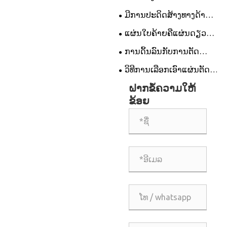
ທີ່ຈໍາເປັນສໍາລັບການກະກຽມ
ເພັດທີ່ມີຮູບຊົງທີ່ເຫັນໄວ້ສໍາລັບ
ມີການປະດິດສ້າງທາງດ້ານ
ດ້ານໃນປະສິດທິພາບສູງ?
ການຕັດມືອາຊີບ?
ເຕັກໂນໂລຢີໃຫມ່ໆໃນເພັດທີ່ມີ
ແຜ່ນໃບຄ້າຍຄືແຜ່ນດຽວ
ໃບມີດແມ່ນຫຍັງ?
ສາມາດຈັບໄດ້ທັງໂລຫະປະສົມ
ການດິ້ນລົນກັບການຕັດ
Titanium ແລະໂປແກຼມເສັ້ນ
ຮູບປັ້ນ? ເລືອກແຜ່ນໃບຂວາ
ວິທີການເລືອກເອົາແຜ່ນຕັດ
ໄຍກາກບອນ?
ແລະເຮັດໃຫ້ວຽກທີ່ເຮັດໄດ້
granite ທີ່ເຫມາະສົມທີ່ສຸດ?
ຝາກຂໍ້ຄວາມໃຫ້
ງ່າຍ!
ຂ້ອຍ