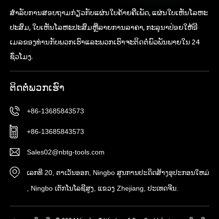
ສໍາ​ລັບ​ການ​ສອບ​ຖາມ​ກ່ຽວ​ກັບ​ແຜ່ນ​ໃບ​ຄ້າຍ​ຄື​ເພັດ​, ແຜ່ນ​ໃບ​ເຫັນ​ໂລຫະ​
ປະສົມ​, ໃບ​ເຫັນ​ໂລຫະ​ປະສົມ​ຫຼື​ລາຍ​ການ​ລາ​ຄາ​, ກະ​ລຸ​ນາ​ປ່ອຍ​ໃຫ້​ອີ​
ເມລ​ຂອງ​ທ່ານ​ກັບ​ພວກ​ເຮົາ​ແລະ​ພວກ​ເຮົາ​ຈະ​ຕິດ​ຕໍ່​ພົວ​ພັນ​ພາຍ​ໃນ 24
ຊົ່ວ​ໂມງ​.
ຕິດ​ຕໍ່​ພວກ​ເຮົາ
+86-13685843573
+86-13685843573
Sales02@nbtg-tools.com
ເລກທີ 20, ຕາ​ເວັນ​ອອກ​, Ningbo ສູນ​ການ​ປະ​ດິດ​ສ້າງ​ອຸ​ປະ​ກອນ​ໃຫມ່​
, Ningbo ເຕັກ​ໂນ​ໂລ​ຊີ​ສູງ​, ແຂວງ Zhejiang​, ປະ​ເທດ​ຈີນ​.