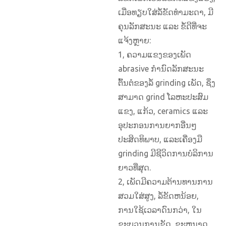
ເມື່ອ​ທຽບ​ໃສ່​ລໍ້​ຂັດ​ທຳມະດາ, ມີ​
ຄຸນ​ລັກ​ສະ​ນະ ແລະ ຂໍ້​ດີ​ທີ່​ຈະ​
ແຈ້ງ​ຫຼາຍ:
1, ຄວາມແຂງຂອງເພັດ
abrasive ກໍານົດລັກສະນະ
ຕົ້ນຕໍຂອງລໍ້ grinding ເພັດ, ຊຶ່ງ
ສາມາດ grind ໂລຫະປະສົມ
ແຂງ, ແກ້ວ, ceramics ແລະ
ອຸປະກອນການຍາກອື່ນໆ
ປະສິດທິພາບ, ແລະເຄື່ອງມື
grinding ມີຊີວິດການບໍລິການ
ຍາວທີ່ສຸດ.
2, ເພັດມີຄວາມຕ້ານທານການ
ສວມໃສ່ສູງ, ລໍ້ຂັດຫນ້ອຍ,
ການໃຊ້ເວລາດົນກວ່າ, ໃນ
ຂະບວນການຂັດ, ຂະຫນາດ,