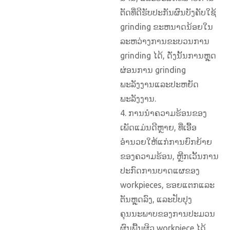
ຕັດທີ່ດີຮັບປະກັນຜົນບັງຄັບໃຊ້
grinding ຂະຫນາດນ້ອຍໃນ
ລະຫວ່າງການຂະບວນການ
grinding ໄດ້, ດັ່ງນັ້ນການຫຼຸດ
ຜ່ອນການ grinding
ພະລັງງານແລະປະຫຍັດ
ພະລັງງານ.
4. ການນໍາຄວາມຮ້ອນຂອງ
ເພັດແມ່ນດີຫຼາຍ, ທີ່ເອື້ອ
ອໍານວຍໃຫ້ແກ່ການຍົກຍ້າຍ
ຂອງຄວາມຮ້ອນ, ຫຼີກເວັ້ນການ
ປະກົດການບາດແຜຂອງ
workpieces, ຮອຍແຕກແລະ
ຕັນຫຼຸດລົງ, ແລະປັບປຸງ
ຄຸນນະພາບຂອງການປະມວນ
ຜົນພື້ນຜິວ workpiece ໄດ້