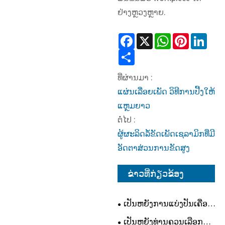
ຢ່າງຫຼວງຫຼາຍ.
Facebook
X
WhatsApp
Pinterest
Link
Share
ທີ່ຜ່ານມາ :
ແຜ່ນເລື່ອຍເພັດ ວິທີການປີ້ງໃຫ້
ແຫຼມຍາວ
ຕໍ່ໄປ :
ຜູ້ຜະລິດລໍ້ຂັດເພັດເຊລາມິກທີ່ມີ
ອັດຕາສ່ວນການຂັດສູງ
ຂ່າວທີ່ກ່ຽວຂ້ອງ
ເປັນຫຍັງການແບ່ງປັນເຄື່ອງ
ປີ້ງສໍາລັບເຄື່ອງປັ້ນດິນເຜົາເພັດ
ເປັນຫຍັງທ່ານຄວນເລືອກ