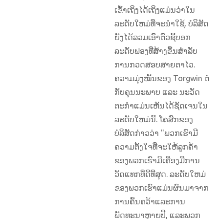
ເຂົ້າເຖິງໄດ້ເຖິງແມ່ນວ່າໃນ
ລະດັບໃຫມ່ທີ່ຈະນໍາໃຊ້. ບໍລິສັດ
ຍັງໄດ້ລວມເອົາຕົວຊີ້ບອກ
ລະດັບຟອງທີ່ສ້າງຂຶ້ນສໍາລັບ
ການກວດສອບສາຍຕາໄວ.
ຄວາມມຸ່ງໝັ້ນຂອງ Torgwin ຕໍ່
ກັບຄຸນນະພາບ ແລະ ນະວັດ
ຕະກໍາແມ່ນເຫັນໄດ້ຊັດເຈນໃນ
ລະດັບໃຫມ່ນີ້. ໂຄສົກຂອງ
ບໍລິສັດກ່າວວ່າ "ພວກເຮົາມີ
ຄວາມຕັ້ງໃຈທີ່ຈະໃຫ້ລູກຄ້າ
ຂອງພວກເຮົາມີເຄື່ອງມືການ
ວັດແທກທີ່ດີທີ່ສຸດ. ລະດັບໃຫມ່
ຂອງພວກເຮົາແມ່ນຜົນມາຈາກ
ການຄົ້ນຄວ້າແລະການ
ພັດທະນາຫຼາຍປີ, ແລະພວກ