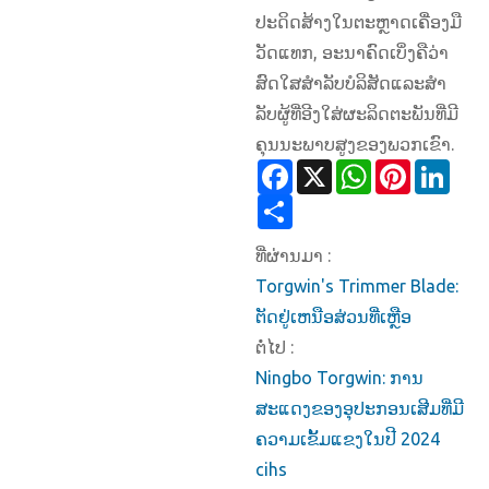
ປະດິດສ້າງໃນຕະຫຼາດເຄື່ອງມື
ວັດແທກ, ອະນາຄົດເບິ່ງຄືວ່າ
ສົດໃສສໍາລັບບໍລິສັດແລະສໍາ
ລັບຜູ້ທີ່ອີງໃສ່ຜະລິດຕະພັນທີ່ມີ
ຄຸນນະພາບສູງຂອງພວກເຂົາ.
Facebook
X
WhatsApp
Pinterest
Link
Share
ທີ່ຜ່ານມາ :
Torgwin's Trimmer Blade:
ຕັດຢູ່ເຫນືອສ່ວນທີ່ເຫຼືອ
ຕໍ່ໄປ :
Ningbo Torgwin: ການ
ສະແດງຂອງອຸປະກອນເສີມທີ່ມີ
ຄວາມເຂັ້ມແຂງໃນປີ 2024
cihs