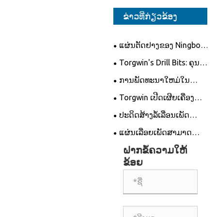
ຂ່າວທີ່ກ່ຽວຂ້ອງ
ແຜ່ນຕັດຢາງຂອງ Ningbo
Torbo Torgwin: ການ
Torgwin's Drill Bits: ຄຸນ
ປະຕິວັດອຸດສາຫະກໍາການຕັດ
ນະສົມບັດ, ຄໍາຮ້ອງສະຫມັກ
ການພັດທະນາໃຫມ່ໃນ
ແລະການສົ່ງເສີມ
ວົງມົນທີ່ໄດ້ເຫັນແຜ່ນໃບຄ້າຍຄື
Torgwin ເປີດເຜີຍເຄື່ອງ
ເຈາະເພັດຕັດຂອບສໍາລັບການ
ປະດິດສ້າງລໍ້ເລື່ອນເພັດ
ແກ້ໄຂບັນຫາການເຈາະທີ່ບໍ່
ປະຕິວັດການຕັດຄວາມຊັດເຈນ
ແຜ່ນເລື່ອຍເພັດສາມາດ
ກົງກັນ
ແຫຼມໄດ້ບໍ?
ຝາກຂໍ້ຄວາມໃຫ້
ຂ້ອຍ