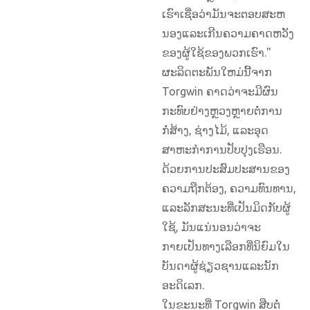
ເຮົາເຊື່ອວ່າມັນຈະຕອບສະຫ
ນອງແລະເກີນຄວາມຄາດຫວັງ
ຂອງຜູ້ໃຊ້ຂອງພວກເຮົາ."
ຜະລິດຕະພັນໃຫມ່ນີ້ຈາກ
Torgwin ຄາດວ່າຈະມີຜົນ
ກະທົບຢ່າງຫຼວງຫຼາຍຕໍ່ການ
ກໍ່ສ້າງ, ຊ່າງໄມ້, ແລະອຸດ
ສາຫະກໍາການປັບປຸງເຮືອນ.
ດ້ວຍການປະສົມປະສານຂອງ
ຄວາມຖືກຕ້ອງ, ຄວາມທົນທານ,
ແລະລັກສະນະທີ່ເປັນມິດກັບຜູ້
ໃຊ້, ມັນແນ່ນອນວ່າຈະ
ກາຍເປັນທາງເລືອກທີ່ນິຍົມໃນ
ບັນດາຜູ້ຊ່ຽວຊານແລະນັກ
ອະດິເລກ.
ໃນຂະນະທີ່ Torgwin ສືບຕໍ່