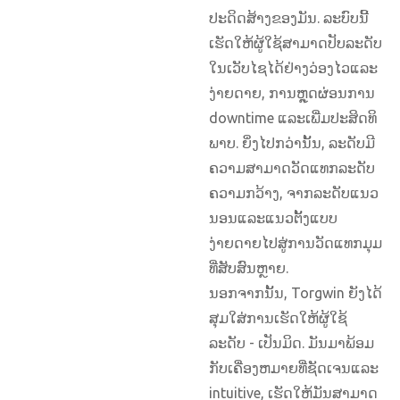
ປະດິດສ້າງຂອງມັນ. ລະ​ບົບ​ນີ້​
ເຮັດ​ໃຫ້​ຜູ້​ໃຊ້​ສາ​ມາດ​ປັບ​ລະ​ດັບ​
ໃນ​ເວັບ​ໄຊ​ໄດ້​ຢ່າງ​ວ່ອງ​ໄວ​ແລະ​
ງ່າຍ​ດາຍ​, ການ​ຫຼຸດ​ຜ່ອນ​ການ
downtime ແລະ​ເພີ່ມ​ປະ​ສິດ​ທິ​
ພາບ​. ຍິ່ງໄປກວ່ານັ້ນ, ລະດັບມີ
ຄວາມສາມາດວັດແທກລະດັບ
ຄວາມກວ້າງ, ຈາກລະດັບແນວ
ນອນແລະແນວຕັ້ງແບບ
ງ່າຍດາຍໄປສູ່ການວັດແທກມຸມ
ທີ່ສັບສົນຫຼາຍ.
ນອກຈາກນັ້ນ, Torgwin ຍັງໄດ້
ສຸມໃສ່ການເຮັດໃຫ້ຜູ້ໃຊ້
ລະດັບ - ເປັນມິດ. ມັນມາພ້ອມ
ກັບເຄື່ອງຫມາຍທີ່ຊັດເຈນແລະ
intuitive, ເຮັດໃຫ້ມັນສາມາດ