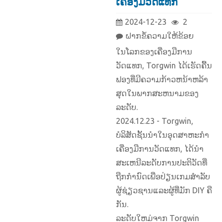
ເຄື່ອງມືວັດແທກ
2024-12-23
2
ຝາກຂໍ້ຄວາມໃຫ້ຂ້ອຍ
ໃນໂລກຂອງເຄື່ອງມືການ
ວັດແທກ, Torgwin ໄດ້ເຮັດຄື້ນ
ຟອງທີ່ມີຄວາມກ້າວຫນ້າຫລ້າ
ສຸດໃນພາກສະຫນາມຂອງ
ລະດັບ.
2024.12.23 - Torgwin,
ບໍລິສັດຊັ້ນນໍາໃນອຸດສາຫະກໍາ
ເຄື່ອງມືການວັດແທກ, ໄດ້ນໍາ
ສະເຫນີລະດັບການປະຕິວັດທີ່
ຖືກກໍານົດເພື່ອປ່ຽນເກມສໍາລັບ
ຜູ້ຊ່ຽວຊານແລະຜູ້ທີ່ມັກ DIY ຄື
ກັນ.
ລະດັບໃຫມ່ຈາກ Torgwin