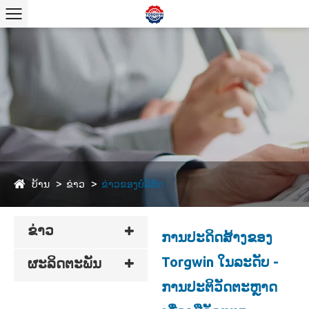
ບ້ານ
ຂ່າວ
ຂ່າວຂອງບໍລິສັດ
ຂ່າວ
ການປະດິດສ້າງຂອງ
Torgwin ໃນລະດັບ -
ຜະລິດຕະພັນ
ການປະຕິວັດຕະຫຼາດ