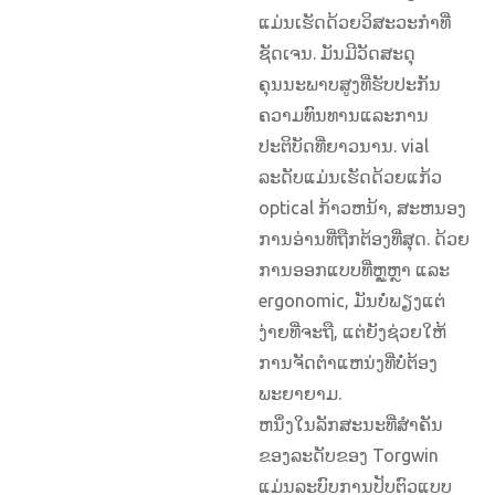
ແມ່ນເຮັດດ້ວຍວິສະວະກໍາທີ່
ຊັດເຈນ. ມັນມີວັດສະດຸ
ຄຸນນະພາບສູງທີ່ຮັບປະກັນ
ຄວາມທົນທານແລະການ
ປະຕິບັດທີ່ຍາວນານ. vial
ລະດັບແມ່ນເຮັດດ້ວຍແກ້ວ
optical ກ້າວຫນ້າ, ສະຫນອງ
ການອ່ານທີ່ຖືກຕ້ອງທີ່ສຸດ. ດ້ວຍ
ການອອກແບບທີ່ຫຼູຫຼາ ແລະ
ergonomic, ມັນບໍ່ພຽງແຕ່
ງ່າຍທີ່ຈະຖື, ແຕ່ຍັງຊ່ວຍໃຫ້
ການຈັດຕໍາແຫນ່ງທີ່ບໍ່ຕ້ອງ
ພະຍາຍາມ.
ຫນຶ່ງໃນລັກສະນະທີ່ສໍາຄັນ
ຂອງລະດັບຂອງ Torgwin
ແມ່ນລະບົບການປັບຕົວແບບ