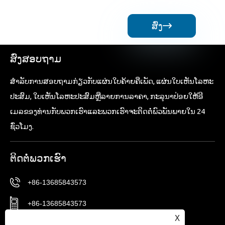
ສົ່ງ

ສົ່ງສອບຖາມ
ສໍາ​ລັບ​ການ​ສອບ​ຖາມ​ກ່ຽວ​ກັບ​ແຜ່ນ​ໃບ​ຄ້າຍ​ຄື​ເພັດ​, ແຜ່ນ​ໃບ​ເຫັນ​ໂລຫະ​
ປະສົມ​, ໃບ​ເຫັນ​ໂລຫະ​ປະສົມ​ຫຼື​ລາຍ​ການ​ລາ​ຄາ​, ກະ​ລຸ​ນາ​ປ່ອຍ​ໃຫ້​ອີ​
ເມລ​ຂອງ​ທ່ານ​ກັບ​ພວກ​ເຮົາ​ແລະ​ພວກ​ເຮົາ​ຈະ​ຕິດ​ຕໍ່​ພົວ​ພັນ​ພາຍ​ໃນ 24
ຊົ່ວ​ໂມງ​.
ຕິດ​ຕໍ່​ພວກ​ເຮົາ
+86-13685843573
+86-13685843573
X
Sales02@nbtg-tools.com