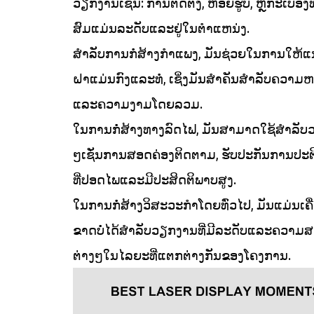
ວຽກງານເຊັ່ນ: ການຕິດຕັ້ງ, ຫ້ອຍຮູບ, ຫຼືກະເບື້ອງ
ສົມແມ່ນລະດັບແລະຢູ່ໃນຕໍາແຫນ່ງ.
ສໍາລັບການກໍ່ສ້າງກໍາແພງ, ມັນຊ່ວຍໃນການໃຫ້ແນ
ຝາແມ່ນກົງແລະທໍ່, ເຊິ່ງມັນສໍາຄັນສໍາລັບຄວາມຫມ
ແລະຄວາມງາມໂດຍລວມ.
ໃນການກໍ່ສ້າງທາງລົດໄຟ, ມັນສາມາດໃຊ້ສໍາລັບ
ໆເຊັ່ນການສອດຄ່ອງຕິດຕາມ, ຮັບປະກັນການປະຕ
ທີ່ປອດໄພແລະມີປະສິດຕິພາບສູງ.
ໃນການກໍ່ສ້າງວິສະວະກໍາໂດຍທົ່ວໄປ, ມັນແມ່ນເຄື່ອ
ຂາດບໍ່ໄດ້ສໍາລັບວຽກງານທີ່ມີລະດັບແລະຄວາມ
ຕ່າງໆໃນໄລຍະທີ່ແຕກຕ່າງກັນຂອງໂຄງການ.