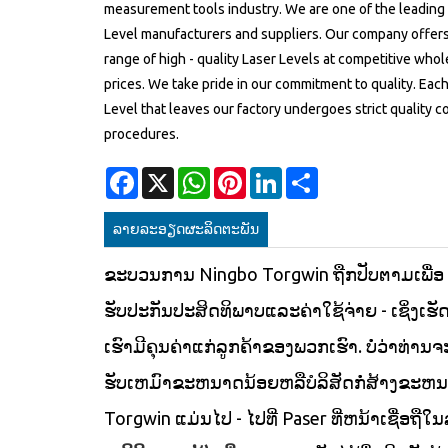
measurement tools industry. We are one of the leading
Level manufacturers and suppliers. Our company offers
range of high - quality Laser Levels at competitive whol
prices. We take pride in our commitment to quality. Eac
Level that leaves our factory undergoes strict quality c
procedures.
Facebook
X
WhatsApp
Pinterest
LinkedIn
Share
ລາຍ​ລະ​ອຽດ​ຜະ​ລິດ​ຕະ​ພັນ
ຂະບວນການ Ningbo Torgwin ຖືກປັບຕາມເພື່ອ
ຮັບປະກັນປະສິດທິພາບແລະຄ່າໃຊ້ຈ່າຍ - ເຊິ່ງເຮ
ເຮົາມີຄຸນຄ່າແກ່ລູກຄ້າຂອງພວກເຮົາ. ບໍ່ວ່າທ່ານຈະ
ຮັບເຫມົາຂະຫນາດນ້ອຍຫລືບໍລິສັດກໍ່ສ້າງຂະຫ
Torgwin ແມ່ນໄປ - ໄປທີ່ Paser ທີ່ຫນ້າເຊື່ອຖືໃນ