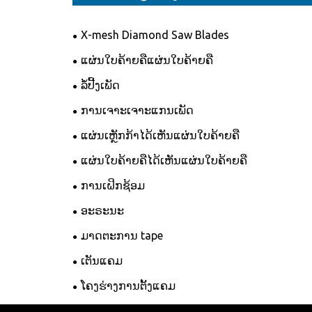
X-mesh Diamond Saw Blades
ແຜ່ນໃບຄ້າຍຄືແຜ່ນໃບຄ້າຍຄື
ລໍ້ປີ້ງເພັດ
ການເຈາະເຈາະແກນເພັດ
ແຜ່ນເຫຼັກກ້າໄດ້ເຫັນແຜ່ນໃບຄ້າຍຄື
ແຜ່ນໃບຄ້າຍຄືໄດ້ເຫັນແຜ່ນໃບຄ້າຍຄື
ການເຝິກຊ້ອມ
ອະຣະນະ
ມາດຕະການ tape
ເຕັນແຄມ
ໂຄງຮ່າງການຕັ້ງແຄມ