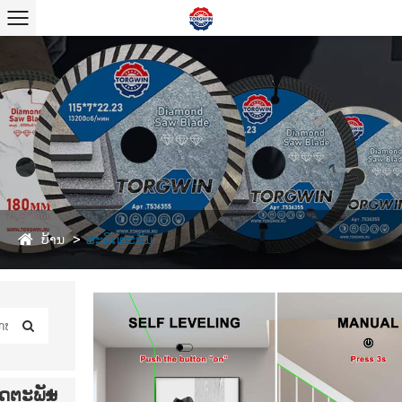
ບ້ານ
ຜະລິດຕະພັນ
ດຕະພັນ