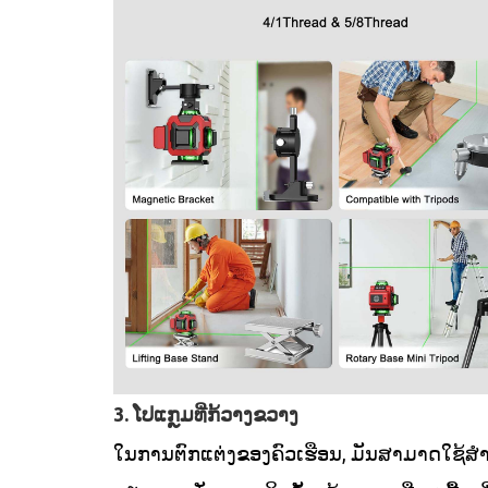
3. ໂປແກຼມທີ່ກ້ວາງຂວາງ
ໃນການຕົກແຕ່ງຂອງຄົວເຮືອນ, ມັນສາມາດໃຊ້ສໍາ