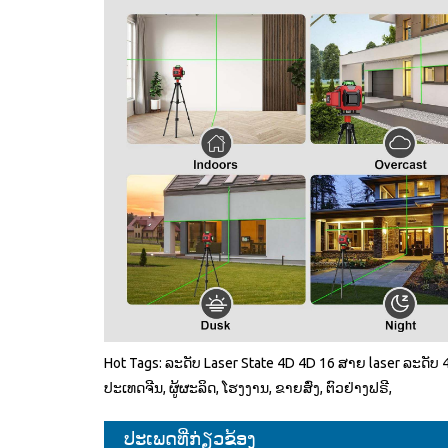
Hot Tags: ລະດັບ Laser State 4D 4D 16 ສາຍ laser ລະດັບ 
ປະເທດຈີນ, ຜູ້ຜະລິດ, ໂຮງງານ, ຂາຍສົ່ງ, ຕົວຢ່າງຟຣີ,
ປະເພດທີ່ກ່ຽວຂ້ອງ