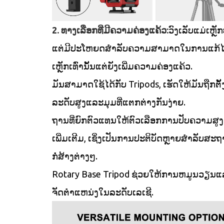
2. ທາງເລືອກທີ່ມີຄວາມຄ່ອງແຄ້ວ:
ວົງເລັບແມ່ເຫຼັກ
ແຕ່ມີປະໂຫຍດສໍາລັບຄວາມສາມາດໃນການແກ້ໄ
ເຫຼັກເທົ່ານັ້ນແຕ່ຍັງເພີ່ມຄວາມຄ່ອງແຄ້ວ.
ມັນສາມາດໃຊ້ໄດ້ກັບ Tripods, ເຮັດໃຫ້ມັນຖືກຕັ້
ລະດັບສູງແລະມຸມທີ່ແຕກຕ່າງກັນງ່າຍ.
ຖານທີ່ຍົກຕົວແທນໃຫ້ຕົວເລືອກການປັບຄວາມສູງ
ເພີ່ມເຕີມ, ເຊິ່ງເປັນການປະຕິບັດຫຼາຍສໍາລັບສ
ກໍ່ສ້າງຕ່າງໆ.
Rotary Base Tripod ຊ່ວຍໃຫ້ການຫມູນວຽນ
ຈັດຕໍາແຫນ່ງໃນລະດັບເລເຊີ.