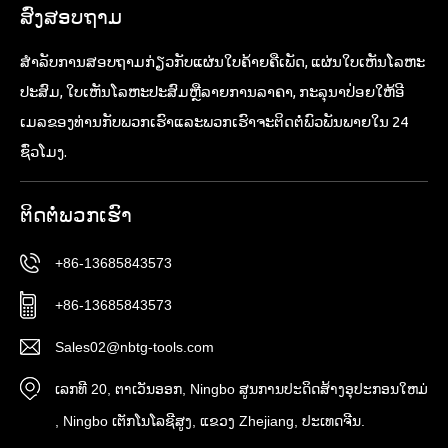
ສົ່ງສອບຖາມ
ສໍາ​ລັບ​ການ​ສອບ​ຖາມ​ກ່ຽວ​ກັບ​ແຜ່ນ​ໃບ​ຄ້າຍ​ຄື​ເພັດ​, ແຜ່ນ​ໃບ​ເຫັນ​ໂລຫະ​
ປະສົມ​, ໃບ​ເຫັນ​ໂລຫະ​ປະສົມ​ຫຼື​ລາຍ​ການ​ລາ​ຄາ​, ກະ​ລຸ​ນາ​ປ່ອຍ​ໃຫ້​ອີ​
ເມລ​ຂອງ​ທ່ານ​ກັບ​ພວກ​ເຮົາ​ແລະ​ພວກ​ເຮົາ​ຈະ​ຕິດ​ຕໍ່​ພົວ​ພັນ​ພາຍ​ໃນ 24
ຊົ່ວ​ໂມງ​.
ຕິດ​ຕໍ່​ພວກ​ເຮົາ
+86-13685843573
+86-13685843573
Sales02@nbtg-tools.com
ເລກທີ 20, ຕາ​ເວັນ​ອອກ​, Ningbo ສູນ​ການ​ປະ​ດິດ​ສ້າງ​ອຸ​ປະ​ກອນ​ໃຫມ່​
, Ningbo ເຕັກ​ໂນ​ໂລ​ຊີ​ສູງ​, ແຂວງ Zhejiang​, ປະ​ເທດ​ຈີນ​.