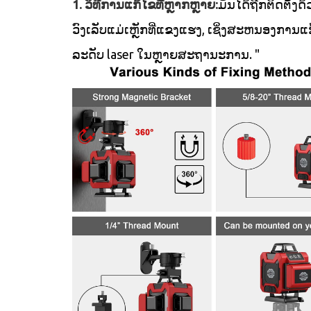
1. ວິທີການແກ້ໄຂທີ່ຫຼາກຫຼາຍ:
ມັນໄດ້ຖືກຕິດຕັ້ງດ
ວົງເລັບແມ່ເຫຼັກທີ່ແຂງແຮງ, ເຊິ່ງສະຫນອງການແ
ລະດັບ laser ໃນຫຼາຍສະຖານະການ. "