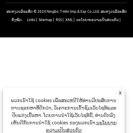
ສະຫງວນລິຂະສິດ © 2024 Ningbo T-Win Imp.& Exp Co.,Ltd. ສະຫງວນລິຂະສິດ
ທັງໝົດ.
Links
|
Sitemap
|
RSS
|
XML
|
ນະໂຍບາຍຄວາມເປັນສ່ວນຕົວ
|
X
ພວກເຮົາໃຊ້ cookies ເພື່ອສະເຫນີໃຫ້ທ່ານມີປະສົບການ
ການຊອກຫາທີ່ດີກວ່າ, ວິເຄາະການເຂົ້າຊົມເວັບໄຊທ໌ແລະ
ປັບແຕ່ງເນື້ອຫາ. ໂດຍການນໍາໃຊ້ເວັບໄຊທ໌ນີ້, ທ່ານຕົກລົງ
ເຫັນດີກັບການນໍາໃຊ້ cookies ຂອງພວກເຮົາ.
ນະໂຍບາຍ
ຄວາມເປັນສ່ວນຕົວ