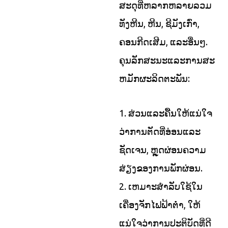
ສະດຸທີ່ຫລາກຫລາຍລວມ
ທັງຫີນ, ຫີນ, ຊີມັງເກົ່າ,
ຄອນກີດເສີມ, ແລະອື່ນໆ.
ຄຸນລັກສະນະແລະການສະ
ຫມັກຜະລິດຕະພັນ:
1. ສ່ວນແລະຄື້ນໃຫ້ແນ່ໃຈ
ວ່າການຕັດທີ່ອ່ອນແລະ
ຊັດເຈນ, ຫຼຸດຜ່ອນຄວາມ
ສ່ຽງຂອງການພັກຜ່ອນ.
2. ເຫມາະສໍາລັບໃຊ້ໃນ
ເຄື່ອງຈັກໄຟຟ້າຕ່ໍາ, ໃຫ້
ແນ່ໃຈວ່າການປະຕິບັດທີ່ດີ