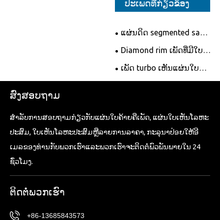
ປະເພດທີ່ກ່ຽວຂ້ອງ
ແຜ່ນດິດ segmented saw
lander
Diamond rim ເພັດທີ່ມີໃບ
ມີດ
ເພັດ turbo ເຫັນແຜ່ນໃບ
ຄ້າຍຄື
ສົ່ງສອບຖາມ
ສໍາ​ລັບ​ການ​ສອບ​ຖາມ​ກ່ຽວ​ກັບ​ແຜ່ນ​ໃບ​ຄ້າຍ​ຄື​ເພັດ​, ແຜ່ນ​ໃບ​ເຫັນ​ໂລຫະ​
ປະສົມ​, ໃບ​ເຫັນ​ໂລຫະ​ປະສົມ​ຫຼື​ລາຍ​ການ​ລາ​ຄາ​, ກະ​ລຸ​ນາ​ປ່ອຍ​ໃຫ້​ອີ​
ເມລ​ຂອງ​ທ່ານ​ກັບ​ພວກ​ເຮົາ​ແລະ​ພວກ​ເຮົາ​ຈະ​ຕິດ​ຕໍ່​ພົວ​ພັນ​ພາຍ​ໃນ 24
ຊົ່ວ​ໂມງ​.
ຕິດ​ຕໍ່​ພວກ​ເຮົາ
+86-13685843573