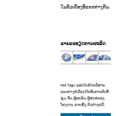
ໃນທົ່ວເຄື່ອງທີ່ແຕກຕ່າງກັນ.
ລາຍລະອຽດການຜະລິດ
Hot Tags: ແຜ່ນໃບຄ້າຍຄືສາຍ
ແຂນຢ່າງຕໍ່ເນື່ອງໄດ້ເຫັນການຕັດທີ່
ຊຸ່ມ, ຈີນ, ຜູ້ຜະລິດ, ຜູ້ສະຫນອງ,
ໂຮງງານ, ຂາຍສົ່ງ, ຕົວຢ່າງຟຣີ,