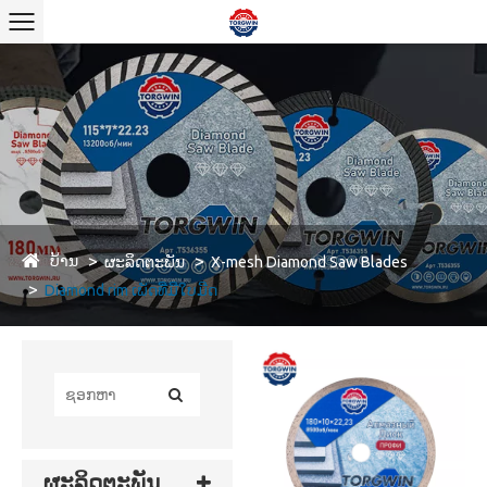
ບ້ານ
ຜະລິດຕະພັນ
X-mesh Diamond Saw Blades
Diamond rim ເພັດທີ່ມີໃບມີດ
ຜະລິດຕະພັນ