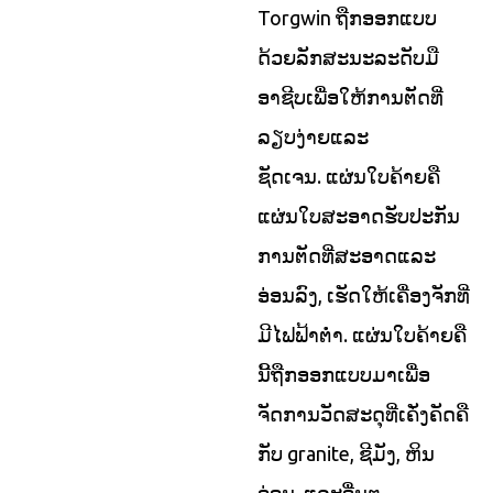
Torgwin ຖືກອອກແບບ
ດ້ວຍລັກສະນະລະດັບມື
ອາຊີບເພື່ອໃຫ້ການຕັດທີ່
ລຽບງ່າຍແລະ
ຊັດເຈນ. ແຜ່ນໃບຄ້າຍຄື
ແຜ່ນໃບສະອາດຮັບປະກັນ
ການຕັດທີ່ສະອາດແລະ
ອ່ອນລົງ, ເຮັດໃຫ້ເຄື່ອງຈັກທີ່
ມີໄຟຟ້າຕໍ່າ. ແຜ່ນໃບຄ້າຍຄື
ນີ້ຖືກອອກແບບມາເພື່ອ
ຈັດການວັດສະດຸທີ່ເຄັ່ງຄັດຄື
ກັບ granite, ຊີມັງ, ຫິນ
ອ່ອນ, ແລະອື່ນໆ.