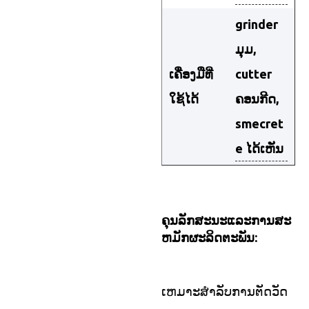
grinder
ມຸມ,
ເຄື່ອງມືທີ່
cutter
ໃຊ້ໄດ້
ຄອນກີດ,
smecret
e ໄດ້ເຫັນ
ຄຸນລັກສະນະແລະການສະ
ຫມັກຜະລິດຕະພັນ:
ເຫມາະສໍາລັບການຕັດວັດ