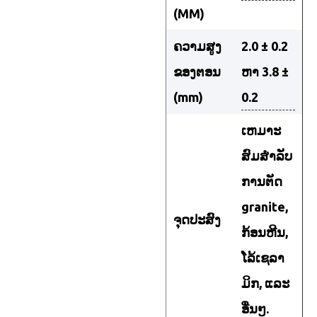
(MM)
ຄວາມສູງ
2.0 ± 0.2
ຂອງຕອນ
ຫາ 3.8 ±
(mm)
0.2
ເຫມາະ
ສົມສໍາລັບ
ການຕັດ
granite,
ຈຸດປະສົງ
ກ້ອນຫີນ,
ໂລ້ເຊລາ
ມິກ, ແລະ
ອື່ນໆ.