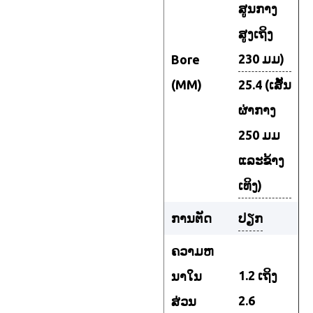
ສູນກາງ
ສູງເຖິງ
230 ມມ)
Bore
(MM)
25.4 (ເສັ້ນ
ຜ່າກາງ
250 ມມ
ແລະຂ້າງ
ເທິງ)
ການຕັດ
ປຽກ
ຄວາມຫ
1.2 ເຖິງ
ນາໃນ
2.6
ສ່ວນ