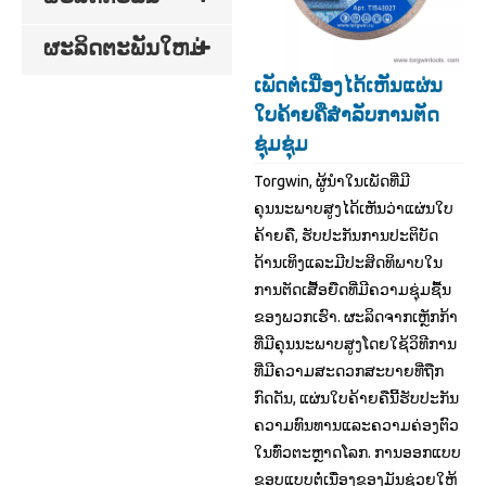
ຜະລິດຕະພັນໃຫມ່
ເພັດຕໍ່ເນື່ອງໄດ້ເຫັນແຜ່ນ
ໃບຄ້າຍຄືສໍາລັບການຕັດ
ຊຸ່ມຊຸ່ມ
Torgwin, ຜູ້ນໍາໃນເພັດທີ່ມີ
ຄຸນນະພາບສູງໄດ້ເຫັນວ່າແຜ່ນໃບ
ຄ້າຍຄື, ຮັບປະກັນການປະຕິບັດ
ດ້ານເທິງແລະມີປະສິດທິພາບໃນ
ການຕັດເສື້ອຍືດທີ່ມີຄວາມຊຸ່ມຊື້ນ
ຂອງພວກເຮົາ. ຜະລິດຈາກເຫຼັກກ້າ
ທີ່ມີຄຸນນະພາບສູງໂດຍໃຊ້ວິທີການ
ທີ່ມີຄວາມສະດວກສະບາຍທີ່ຖືກ
ກົດດັນ, ແຜ່ນໃບຄ້າຍຄືນີ້ຮັບປະກັນ
ຄວາມທົນທານແລະຄວາມຄ່ອງຕົວ
ໃນທົ່ວຕະຫຼາດໂລກ. ການອອກແບບ
ຂອບແບບຕໍ່ເນື່ອງຂອງມັນຊ່ວຍໃຫ້