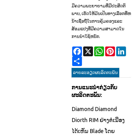
ມີຄວາມພະຍາຍາມທີ່ມີປະສິດຕິ
ພາບ, ເຮັດໃຫ້ມັນເປັນທາງເລືອກທີ່ຫ
ນ້າເຊື່ອຖືໃນການຄຸ້ມຄອງແລະ
ສ້ອມແປງທີ່ມີຄວາມສາມາດໃນ
ການນໍາໃຊ້ຫນັກ.
Facebook
X
WhatsApp
Pinterest
Linke
Share
ລາຍ​ລະ​ອຽດ​ຜະ​ລິດ​ຕະ​ພັນ
ການແນະນໍາກ່ຽວກັບ
ຜະລິດຕະພັນ:
Diamond Diamond
Diorth RIM ຢ່າງຕໍ່ເນື່ອງ
ໄດ້ເຫັນ Blade ໂດຍ